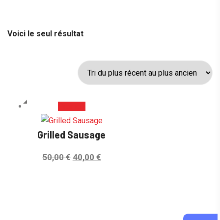
Voici le seul résultat
Promo !
Grilled Sausage
Le
Le
50,00
€
40,00
€
prix
prix
initial
actuel
était :
est :
50,00 €.
40,00 €.